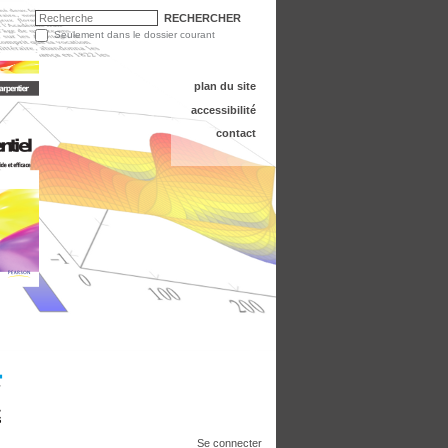
CHERCHER
PAR
Seulement dans le dossier courant
Recherche
avancée…
plan du site
accessibilité
contact
Se connecter