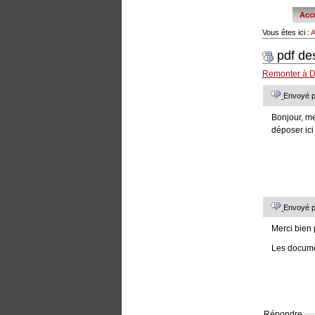
tools
Acc
Vous êtes ici :
A
pdf de
Remonter à
D
Envoyé p
Bonjour, me
déposer ici
Envoyé 
Merci bien 
Les documen
Répondre