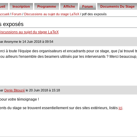
ueil
Inscription
Programme
Affiche
Forum
Documents Du Stage
ccueil
/
Forum
/
Discussions au sujet du stage LaTeX
/
pdf des exposés
s exposés
iscussions au sujet du stage LaTeX
ar Anonyme le 14 Juin 2018 à 09:54
rci à toute l'équipe des organisateurs et encadrants pour ce stage, que j'ai trouvé t
 ou ailleurs l'ensemble des beamers utilisés par les intervenants ? Merci beaucoup
par
Denis Bitouzé
le 20 Juin 2018 à 15:18
pour votre témoignage !
ts du stage se trouvent essentiellement sur des sites extérieurs, listés
ici
.