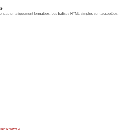
te
Les URLs seront automatiquement formatées. Les balises HTML simples sont acceptées.
diteur WYSIWYG