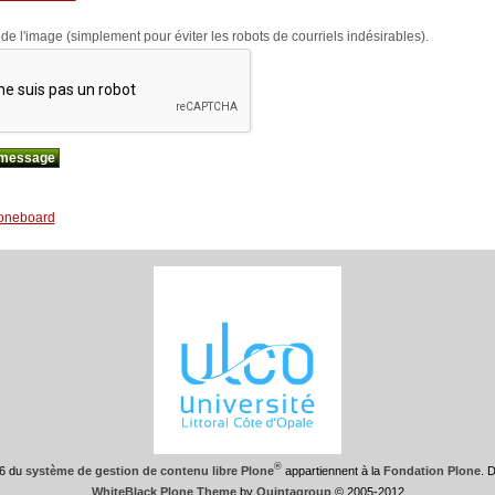
Requis)
e de l'image (simplement pour éviter les robots de courriels indésirables).
oneboard
®
6 du
système de gestion de contenu libre Plone
appartiennent à la
Fondation Plone
. 
WhiteBlack Plone Theme
by
Quintagroup
© 2005-2012