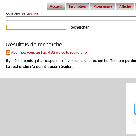
tools
Accueil
Inscription
Programme
Affiche
Vous êtes ici :
Accueil
Résultats de recherche
Abonnez-vous au flux RSS de cette recherche
Il y a
0
éléments qui correspondent à vos termes de recherche.
Trier par
perti
La recherche n'a donné aucun résultat.