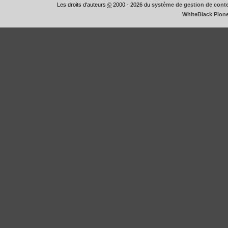
Les droits d'auteurs
©
2000 - 2026 du
système de gestion de conte
WhiteBlack Plon
This
is
WhiteBlack
Plone
Theme