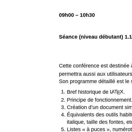
09h00 – 10h30
S
éance
(niveau d
ébutant) 1.1
Cette conférence est destinée 
permettra aussi aux utilisateur
Son programme détaillé est le 
Bref historique de
L
T
X
.
A
E
Principe de fonctionnement
Création d’un document sim
Équivalents des outils habit
italique, taille des fontes, et
Listes « à puces », numérot