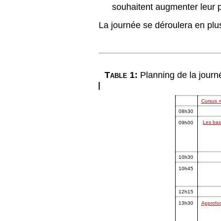
souhaitent augmenter leur p
La journée se déroulera en plu
T
a
b
l
e
1:
Planning de la jour
Cursus «
08h30
Les ba
09h00
10h30
10h45
12h15
13h30
Approfo