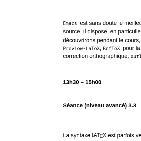
est sans doute le meille
Emacs
source. Il dispose, en particul
découvrirons pendant le cours, 
,
pour la
Preview-LaTeX
RefTeX
correction orthographique,
out
13h30 – 15h00
S
éance
(niveau avanc
é) 3.3
La syntaxe
L
T
X
est parfois v
A
E