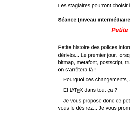
Les stagiaires pourront choisir 
S
éance
(niveau interm
édiaire
Petite
Petite histoire des polices info
dérivés... Le premier jour, lorsq
bitmap, metafont, postscript, tr
on s’arrêtera là
!
Pourquoi ces changements, à
Et
L
T
X
dans tout ça
?
A
E
Je vous propose donc ce petit
vous le désirez... Je vous pro