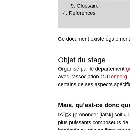
Glossaire
Références
Ce document existe également
Objet du stage
Organisé par le département
g
avec l’association
GUTenberg
,
certains de ses aspects spéciﬁ
Mais, qu’est-ce donc q
L
T
X
(prononcer [
latɛk
] soit «
A
E
plus puissants composeurs de d