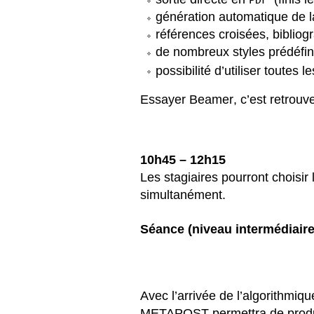
génération automatique de l
références croisées, bibliogr
de nombreux styles prédéﬁni
possibilité d’utiliser toutes l
Essayer
Beamer
, c’est retrou
10h45 – 12h15
Les stagiaires pourront choisir 
simultanément.
S
éance
(niveau interm
édiaire
Avec l’arrivée de l’algorithmiqu
METAPOST
permettra de prod