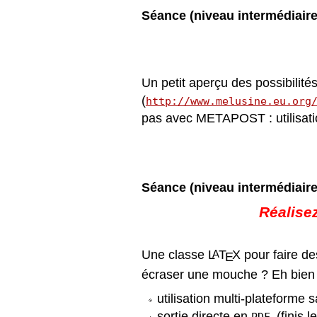
S
éance
(niveau interm
édiaire
Un petit aperçu des possibilit
(
http://www.melusine.eu.org
pas avec
METAPOST
: utilis
S
éance
(niveau interm
édiaire
R
éalise
Une classe
L
T
X
pour faire de
A
E
écraser une mouche
? Eh bien
utilisation multi-plateforme 
sortie directe en
(ﬁnis l
PDF