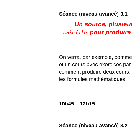
S
éance
(niveau avanc
é) 3.1
Un source, plusieu
pour produire
makefile
On verra, par exemple, comment
et un cours avec exercices par
comment produire deux cours, un
les formules mathématiques.
10h45 – 12h15
S
éance
(niveau avanc
é) 3.2