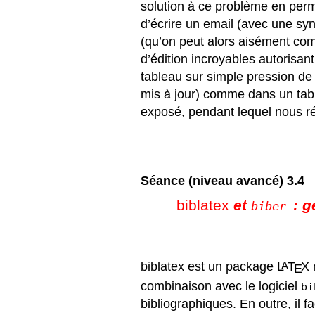
solution à ce problème en per
d’écrire un email (avec une syn
(qu’on peut alors aisément com
d’édition incroyables autorisant
tableau sur simple pression de 
mis à jour) comme dans un tab
exposé, pendant lequel nous r
S
éance
(niveau avanc
é) 3.4
biblatex
et
: g
biber
biblatex
est un package
L
T
X
A
E
combinaison avec le logiciel
bi
bibliographiques. En outre, il f