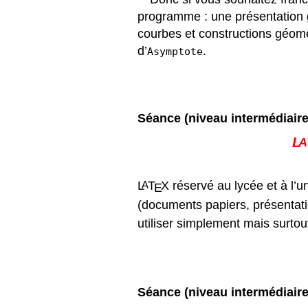
programme
: une présentation
courbes et constructions géomé
d’
.
Asymptote
S
éance
(niveau interm
édiaire
L
A
L
T
X
réservé au lycée et à l’un
A
E
(documents papiers, présentati
utiliser simplement mais surt
S
éance
(niveau interm
édiaire