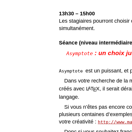
13h30 – 15h00
Les stagiaires pourront choisir 
simultanément.
S
éance
(niveau interm
édiaire
: un choix j
Asymptote
est un puissant, et
Asymptote
Dans votre recherche de la m
créés avec
L
T
X
, il serait dé
A
E
langage.
Si vous n’êtes pas encore con
plusieurs centaines d’exemple
votre créativité
:
http://www.m
Donc si vous souhaitez franc