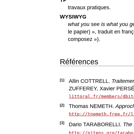
travaux pratiques.
WYSIWYG
what you see is what you g
le papier) », traduit en fran
composez »).
Références
[1]
Allin COTTRELL.
Traitemen
ZUFFEREY, Xavier PERSÉG
littoral.fr/members/dbit
[2]
Thomas NEMETH.
Approche
http://tnemeth.free.fr/l
[3]
Dario TARABORELLI.
The 
http://nitens.org/tarabo