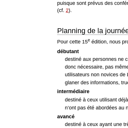
puisque sont prévus des confér
(cf.
2
).
Planning de la journé
e
Pour cette 15
édition, nous p
d
ébutant
destiné aux personnes ne c
donc nécessaire, pas même c
utilisateurs non novices de
glaner des informations, tru
interm
édiaire
destiné à ceux utilisant déj
n’ont pas été abordées au 
avanc
é
destiné à ceux ayant une t