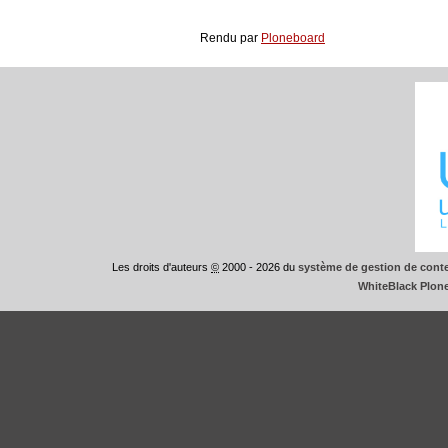
Rendu par
Ploneboard
Les droits d'auteurs
©
2000 - 2026 du
système de gestion de conte
WhiteBlack Plon
This
is
WhiteBlack
Plone
Theme