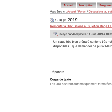
tools
Accueil
Inscription
Program
Vous êtes ici :
Accueil
/
Forum
/
Discussions au suj
stage 2019
Remonter à
Discussions au sujet du stage L
Envoyé par Anonyme le 14 Juin 2019 à 10:3
Un stage très bien préparé,contenu très ri
disponibles... que demander de plus? Merc
Répondre
Corps de texte