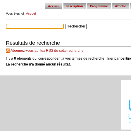
tools
Accueil
Inscription
Programme
Affiche
Vous êtes ici :
Accueil
Résultats de recherche
Abonnez-vous au flux RSS de cette recherche
Il y a
0
éléments qui correspondent à vos termes de recherche.
Trier par
perti
La recherche n'a donné aucun résultat.