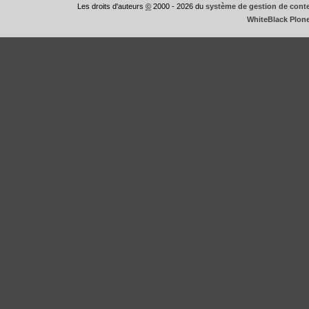
Les droits d'auteurs
©
2000 - 2026 du
système de gestion de conte
WhiteBlack Plon
This
is
WhiteBlack
Plone
Theme